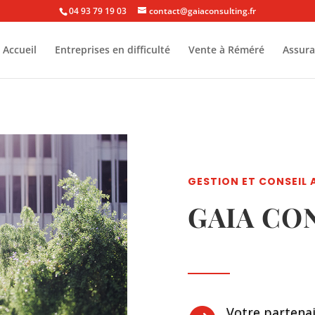
04 93 79 19 03
contact@gaiaconsulting.fr
Accueil
Entreprises en difficulté
Vente à Réméré
Assur
GESTION ET CONSEIL 
GAIA CO
Votre partenai