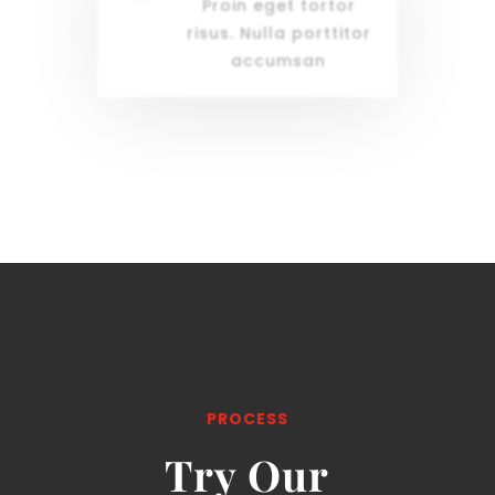
Proin eget tortor
risus. Nulla porttitor
accumsan
PROCESS
Try Our